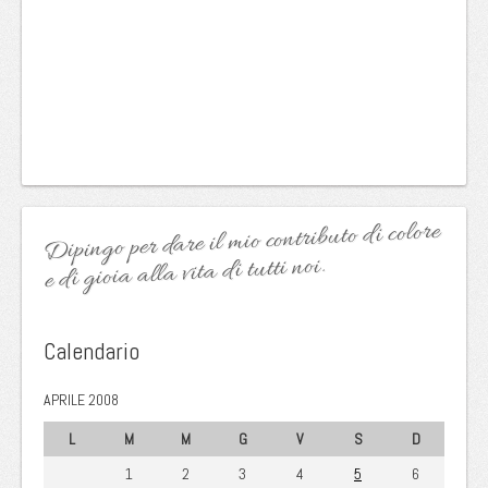
Dipingo per dare il mio contributo di colore
e di gioia alla vita di tutti noi.
Calendario
APRILE 2008
L
M
M
G
V
S
D
1
2
3
4
5
6