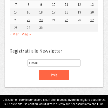
7
8
9
10
11
12
13
14
15
16
17
18
19
20
21
22
23
24
25
26
27
28
29
30
« Mar
Mag »
Registrati alla Newsletter
Utilizziamo i cookie per essere sicuri che tu possa avere la migliore esperienza
sul nostro sito. Se continui ad utilizzare questo sito noi assumiamo che tu ne
Copyright Eugenio Guarini 2026