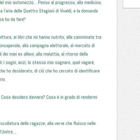
ità del mio automezzo… Penso al progresso, alla medicina,
a l’aria delle Quattro Stagioni di Vivaldi, e la domanda
sa ho da fare?
pittura, ai libri che mi hanno nutrito, alle camminate tra
consapevole, alla campagna elettorale, al mercato di
i dei miei ex allievi, alla malattia, al ritorno della
 i sogni, anzi, lo stesso mio sognare, quel vagare,
ò che ho desiderato, di ciò che ho cercato di identificare
rio.
e? Cosa desidero davvero? Cosa è in grado di rendermi
 scollatura delle ragazze, alla verve che fluisce nelle
ll’Unitre…