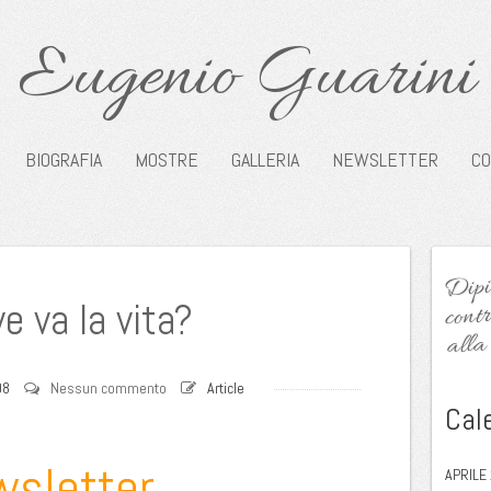
Eugenio Guarini
BIOGRAFIA
MOSTRE
GALLERIA
NEWSLETTER
CO
Dipin
contr
e va la vita?
alla 
08
Nessun commento
Article
Cal
wsletter
APRILE