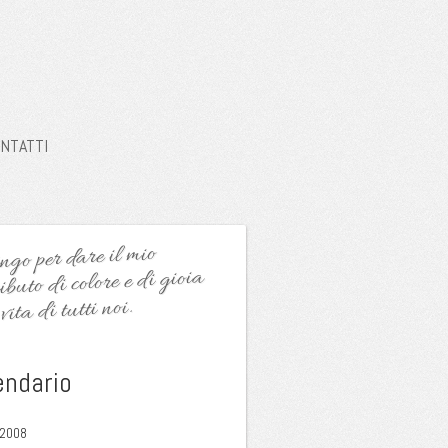
NTATTI
go per dare il mio
ibuto di colore e di gioia
vita di tutti noi.
endario
 2008