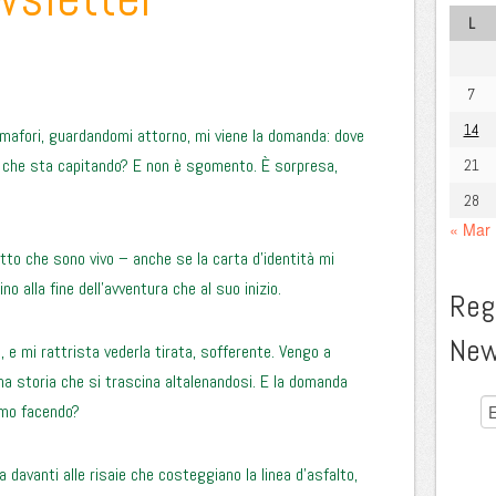
L
7
14
semafori, guardandomi attorno, mi viene la domanda: dove
 e che sta capitando? E non è sgomento. È sorpresa,
21
28
« Mar
tto che sono vivo – anche se la carta d’identità mi
no alla fine dell’avventura che al suo inizio.
Regi
New
iari, e mi rattrista vederla tirata, sofferente. Vengo a
a storia che si trascina altalenandosi. E la domanda
iamo facendo?
davanti alle risaie che costeggiano la linea d’asfalto,