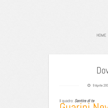
HOME
Dov
9 Aprile 20
Il quadro:
Sentire di te
Guarini Ne