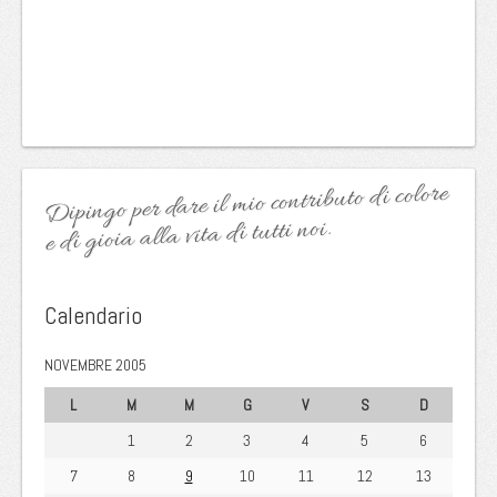
Dipingo per dare il mio contributo di colore
e di gioia alla vita di tutti noi.
Calendario
NOVEMBRE 2005
L
M
M
G
V
S
D
1
2
3
4
5
6
7
8
9
10
11
12
13