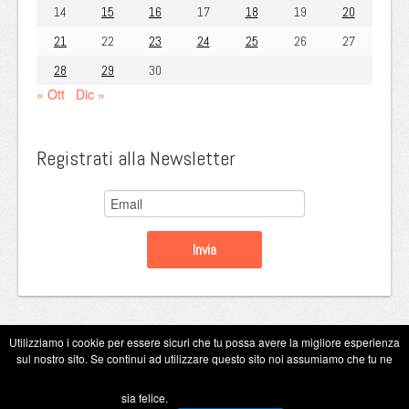
14
15
16
17
18
19
20
21
22
23
24
25
26
27
28
29
30
« Ott
Dic »
Registrati alla Newsletter
Utilizziamo i cookie per essere sicuri che tu possa avere la migliore esperienza
sul nostro sito. Se continui ad utilizzare questo sito noi assumiamo che tu ne
Copyright Eugenio Guarini 2026
sia felice.