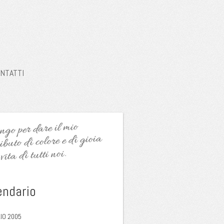
NTATTI
go per dare il mio
ibuto di colore e di gioia
vita di tutti noi.
endario
IO 2005