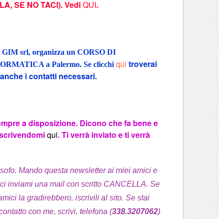
, SE NO TACI). Vedi
QUI
.
a
GIM srl,
organizza un CORSO DI
qui
troverai
MATICA a Palermo. Se clicchi
anche i contatti necessari.
 sempre a disposizione. Dicono che fa bene e
o scrivendomi
qui
. Ti verrà inviato e ti verrà
losofo. Mando questa newsletter ai miei amici e
sci inviami una mail con scritto CANCELLA. Se
mici la gradirebbero, iscrivili al sito. Se stai
contatto con me, scrivi, telefona (
338.3207062
)