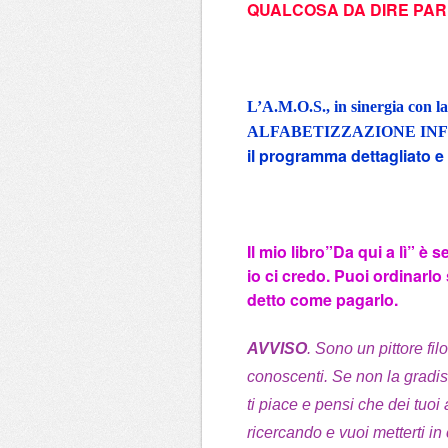
QUALCOSA DA DIRE PARLA
L’
A.M.O.S.,
in sinergia con l
ALFABETIZZAZIONE INFOR
il programma dettagliato e 
Il mio libro”Da qui a lì” è
io ci credo. Puoi ordinarl
detto come pagarlo.
AVVISO
. Sono un pittore fi
conoscenti. Se non la gradi
ti piace e pensi che dei tuoi a
ricercando e vuoi metterti in 