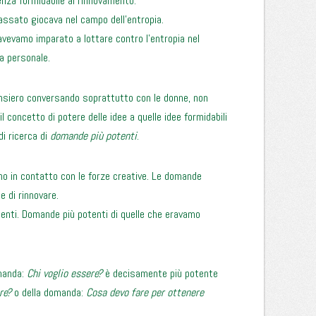
nza formidabile al rinnovamento.
passato giocava nel campo dell’entropia.
avevamo imparato a lottare contro l’entropia nel
a personale.
pensiero conversando soprattutto con le donne, non
 il concetto di potere delle idee a quelle idee formidabili
di ricerca di
domande più potenti
.
o in contatto con le forze creative. Le domande
e di rinnovare.
nti. Domande più potenti di quelle che eravamo
omanda:
Chi voglio essere?
è decisamente più potente
re?
o della domanda:
Cosa devo fare per ottenere