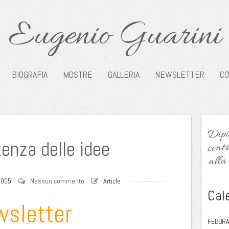
Eugenio Guarini
BIOGRAFIA
MOSTRE
GALLERIA
NEWSLETTER
CO
Dipin
contr
enza delle idee
alla 
2005
Nessun commento
Article
Cal
wsletter
FEBBRA