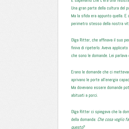
E sapevamo che c’era una resiste
Una gran parte della cultura del 
Ma la sfida era appunto quella. E 
perimetro stesso della nostra vit
Olga Ritter, che affinava il suo 
finiva di ripeterlo. Aveva applicato
che sono le domande. Lei parlava 
Erano le domande che ci mettevan
aprivano le porte all’energia capac
Ma dovevano essere domande pote
abituati a porci.
Olga Ritter ci spiegava che la d
della domanda:
Che cosa voglio fa
questo?