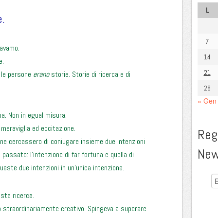
L
e.
7
davamo.
14
e.
21
, le persone
erano
storie. Storie di ricerca e di
28
« Gen
a. Non in egual misura.
meraviglia ed eccitazione.
Regi
ne cercassero di coniugare insieme due intenzioni
New
passato: l’intenzione di far fortuna e quella di
ueste due intenzioni in un’unica intenzione.
sta ricerca.
io straordinariamente creativo. Spingeva a superare