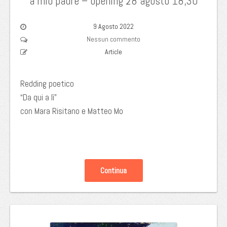
a mio padre – opening 28 agosto 18,30
9 Agosto 2022
Nessun commento
Article
Redding poetico
“Da qui a lì”
con Mara Risitano e Matteo Mo
Continua